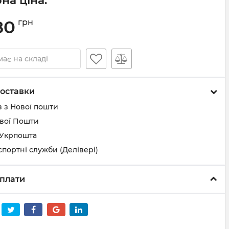
на ціна:
80
грн
ає на складі
оставки
 з Нової пошти
ової Пошти
 Укрпошта
спортні служби (Делівері)
плати