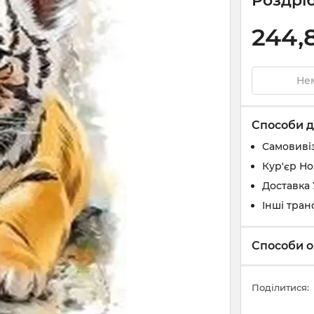
Роздріб
244,
Нем
Способи д
Самовивіз
Кур'єр Н
Доставка
Інші тран
Способи о
Поділитися: