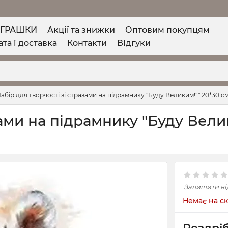
ІГРАШКИ
Акції та знижки
Оптовим покупцям
та і доставка
Контакти
Відгуки
абір для творчості зі стразами на підрамнику "Буду Великим!"" 20*30 см
зами на підрамнику "Буду Вели
Залишити ві
Немає на ск