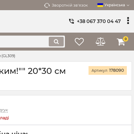
Зворотній зв'язок
Українська
+38 067 370 04 47
0
 (GL309)
ким!"" 20*30 см
178090
Артикул:
дгук
ладі