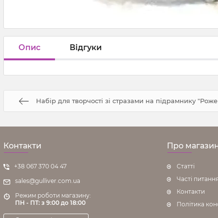
Опис
Відгуки
Набір для творчості зі стразами на підрамнику "Рожев
Контакти
Про магази
+38 067 370 04 47
Статті
Часті питанн
sales@gulliver.com.ua
Контакти
Режим роботи магазину:
ПН - ПТ: з 9:00 до 18:00
Політика кон