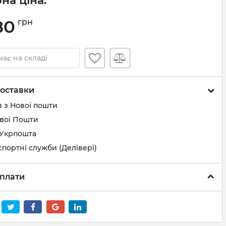
на ціна:
80
грн
ає на складі
оставки
 з Нової пошти
ової Пошти
 Укрпошта
спортні служби (Делівері)
плати