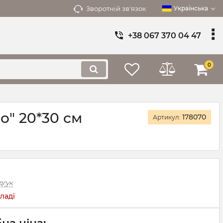
Зворотній зв'язок
Українська
+38 067 370 04 47
0
о" 20*30 см
178070
Артикул:
дгук
ладі