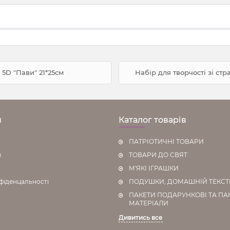
 5D "Пави" 21*25см
Набір для творчості зі ст
н
Каталог товарів
ПАТРІОТИЧНІ ТОВАРИ
я
ТОВАРИ ДО СВЯТ
М'ЯКІ ІГРАШКИ
фіденцальності
ПОДУШКИ, ДОМАШНІЙ ТЕКС
ПАКЕТИ ПОДАРУНКОВІ ТА ПА
МАТЕРІАЛИ
Дивитись все