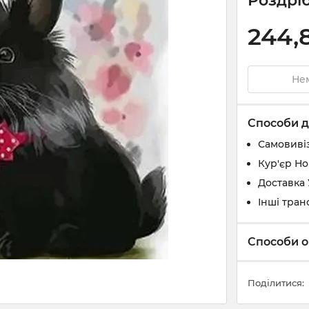
Роздріб
244,
Нем
Способи д
Самовивіз
Кур'єр Н
Доставка
Інші тран
Способи о
Поділитися: