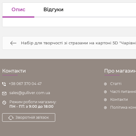
Опис
Відгуки
Набір для творчості зі стразами на картоні 5D "Чарівн
Контакти
Про магази
+38 067 370 04 47
Статті
Часті питанн
sales@gulliver.com.ua
Контакти
Режим роботи магазину:
ПН - ПТ: з 9:00 до 18:00
Політика кон
Зворотній зв'язок