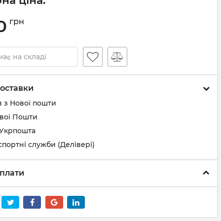
на ціна:
0
грн
ає на складі
оставки
 з Нової пошти
ової Пошти
 Укрпошта
спортні служби (Делівері)
плати