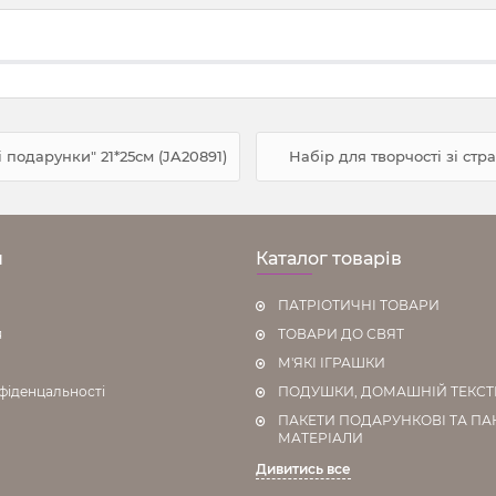
і подарунки" 21*25см (JA20891)
Набір для творчості зі стр
н
Каталог товарів
ПАТРІОТИЧНІ ТОВАРИ
я
ТОВАРИ ДО СВЯТ
М'ЯКІ ІГРАШКИ
фіденцальності
ПОДУШКИ, ДОМАШНІЙ ТЕКС
ПАКЕТИ ПОДАРУНКОВІ ТА ПА
МАТЕРІАЛИ
Дивитись все