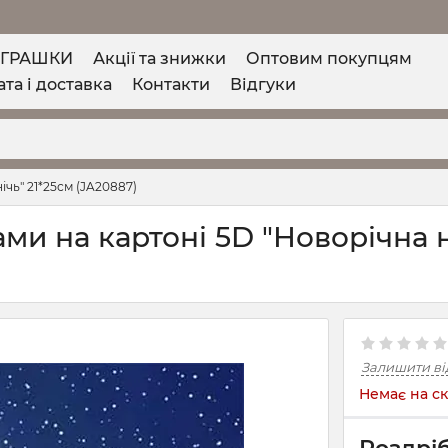
ІГРАШКИ
Акції та знижки
Оптовим покупцям
та і доставка
Контакти
Відгуки
ічь" 21*25см (JA20887)
ами на картоні 5D "Новорічна н
Залишити ві
Немає на ск