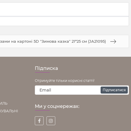
азами на картоні 5D "Зимова казка" 21*25 см (JA21095)
Підписка
Отримуйте тільки корисні статті!
Підписатися
ТИЛЬ
Ми у соцмережах:
КУВАЛЬНІ