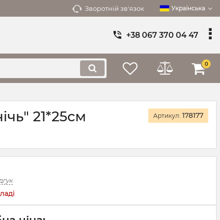
Зворотній зв'язок
Українська
+38 067 370 04 47
0
ічь" 21*25см
178177
Артикул:
дгук
ладі