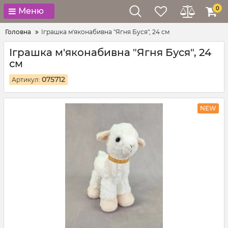
0
Меню
Головна
Іграшка м'яконабивна "Ягня Буся", 24 см
Іграшка м'яконабивна "Ягня Буся", 24
см
075712
Артикул:
NEW