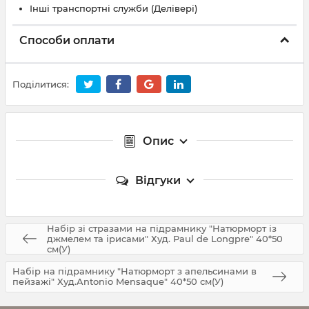
Інші транспортні служби (Делівері)
Способи оплати
Поділитися:
Опис
Відгуки
Набір зі стразами на підрамнику "Натюрморт із
джмелем та ірисами" Худ. Paul de Longpre" 40*50
см(У)
Набір на підрамнику "Натюрморт з апельсинами в
пейзажі" Худ.Antonio Mensaque" 40*50 см(У)