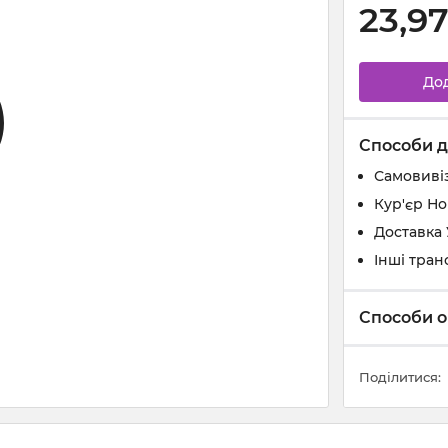
23,9
До
Способи д
Самовивіз
Кур'єр Н
Доставка
Інші тран
Способи о
Поділитися: