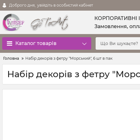
Доброго дня,
увійдіть в особистий кабінет
КОРПОРАТИВНІ 
Замовлення, опла
Каталог товарів
Головна
Набір декорів з фетру "Морський", 6 шт в пак
Набір декорів з фетру "Морс