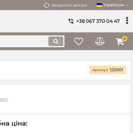
Зворотній зв'язок
Українська
+38 067 370 04 47
0
125001
Артикул:
дгук
на ціна: