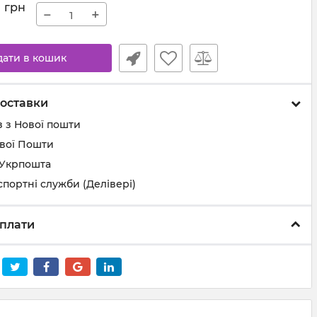
7
грн
−
+
дати в кошик
оставки
 з Нової пошти
ової Пошти
 Укрпошта
спортні служби (Делівері)
плати