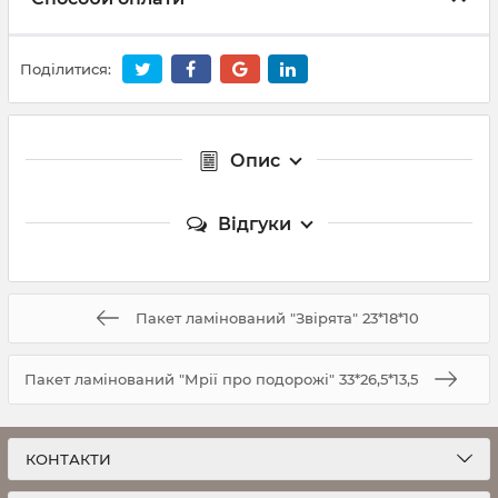
Поділитися:
Опис
Відгуки
Пакет ламінований "Звірята" 23*18*10
Пакет ламінований "Мрії про подорожі" 33*26,5*13,5
КОНТАКТИ