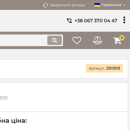
Зворотній зв'язок
Українська
+38 067 370 04 47
0
280818
Артикул:
дгук
на ціна: