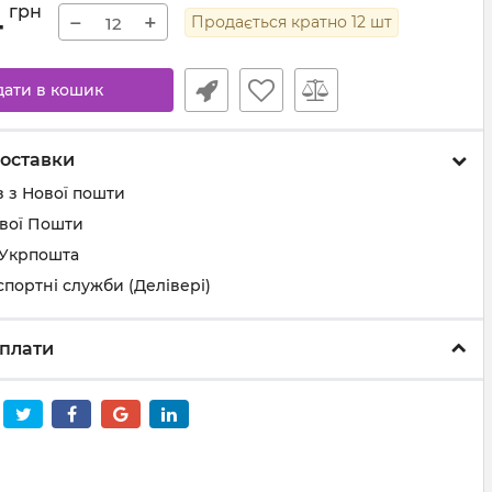
4
грн
−
+
Продається кратно
12
шт
дати в кошик
оставки
 з Нової пошти
ової Пошти
 Укрпошта
спортні служби (Делівері)
плати