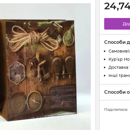
24,7
До
Способи д
Самовивіз
Кур'єр Н
Доставка
Інші тран
Способи о
Поділитися: