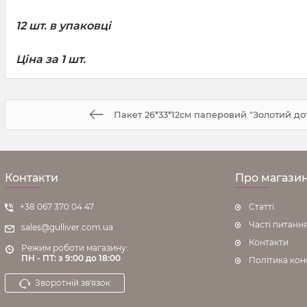
12 шт. в упаковці
Ціна за 1 шт.
Пакет 26*33*12см паперовий "Золотий дот
Контакти
Про магази
+38 067 370 04 47
Статті
Часті питанн
sales@gulliver.com.ua
Контакти
Режим роботи магазину:
ПН - ПТ: з 9:00 до 18:00
Політика кон
Зворотній зв'язок