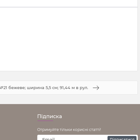
21 бежеве; ширина 5,5 см; 91,44 м в рул.
Підписка
Отримуйте тільки корисні статті!
Підписатися