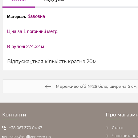
бавовна
Матеріал:
Ціна за 1 погонний метр.
В рулоні 274.32 м
Відпускається кількість кратна 20м
Мереживо х/б №26 біле; ширина 5 см; 9
Контакти
Про магази
+38 067 370 04 47
Статті
Часті питанн
sales@gulliver.com.ua