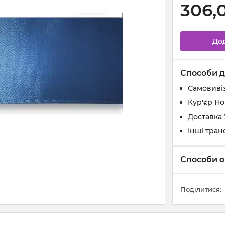
306,
До
Способи д
Самовивіз
Кур'єр Н
Доставка
Інші тран
Способи о
Поділитися: