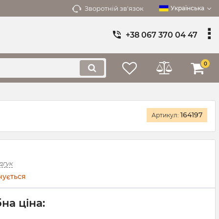
Зворотній зв'язок
Українська
+38 067 370 04 47
0
164197
Артикул:
дгук
чується
на ціна: