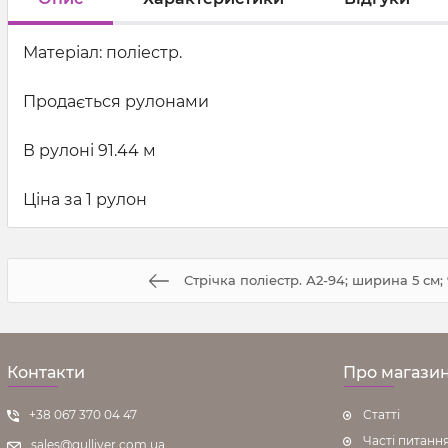
Матеріал: поліестр.
Продається рулонами
В рулоні 91.44 м
Ціна за 1 рулон
Стрічка поліестр. А2-94; ширина 5 см; 
Контакти
Про магази
+38 067 370 04 47
Статті
Часті питанн
sales@gulliver.com.ua