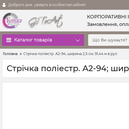
Доброго дня,
увійдіть в особистий кабінет
КОРПОРАТИВНІ 
Замовлення, опла
Каталог товарів
Головна
Стрічка поліестр. А2-94; ширина 2,5 см; 91,44 м в рул.
Стрічка поліестр. А2-94; шири