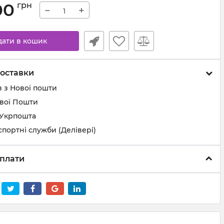
00
грн
−
+
дати в кошик
оставки
 з Нової пошти
ової Пошти
 Укрпошта
спортні служби (Делівері)
плати