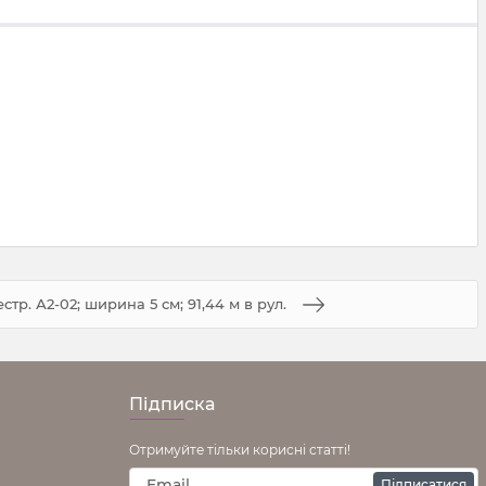
стр. А2-02; ширина 5 см; 91,44 м в рул.
Підписка
Отримуйте тільки корисні статті!
Підписатися