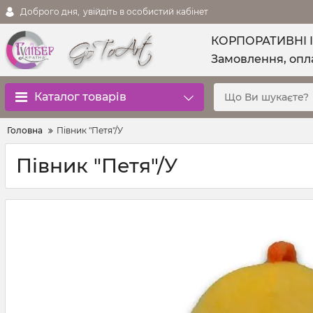
Доброго дня,
увійдіть в особистий кабінет
КОРПОРАТИВНІ 
Замовлення, опла
Каталог товарів
Головна
Півник "Петя"/У
Півник "Петя"/У