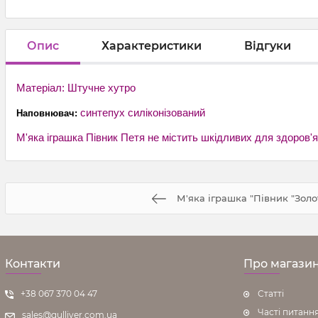
Опис
Характеристики
Відгуки
Матеріал: Штучне хутро
синтепух силіконізований
Наповнювач:
М'яка іграшка Півник Петя не містить шкідливих для здоров'я
М'яка іграшка "Півник "Золо
Контакти
Про магази
+38 067 370 04 47
Статті
Часті питанн
sales@gulliver.com.ua