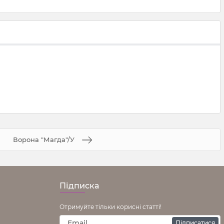
Ворона "Магда"/У
Підписка
Отримуйте тільки корисні статті!
Підписатися