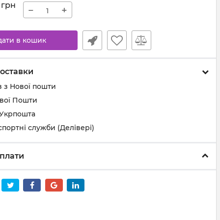
грн
−
+
дати в кошик
оставки
 з Нової пошти
ової Пошти
 Укрпошта
спортні служби (Делівері)
плати