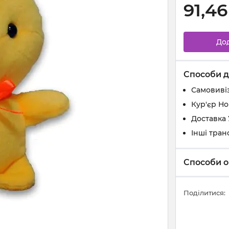
91,46
До
Способи д
Самовивіз
Кур'єр Н
Доставка
Інші тран
Способи о
Поділитися: