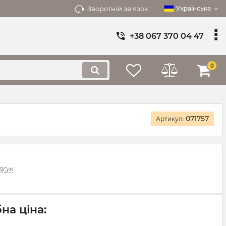
Зворотній зв'язок
Українська
+38 067 370 04 47
0
071757
Артикул:
дгук
на ціна: