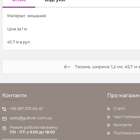
Матеріал: змішаний
Ціна за 1 м
45.7 м в рул.
Тасьма, ширина 1,2 см; 45,7 м 
Контакти
Про магази
+38 067 370 04 47
Статті
Часті питанн
sales@gulliver.com.ua
Контакти
Режим роботи магазину:
ПН - ПТ: з 9:00 до 18:00
Політика кон