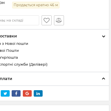
рн
Продається кратно
46
м
ає на складі
оставки
 з Нової пошти
ової Пошти
 Укрпошта
спортні служби (Делівері)
плати