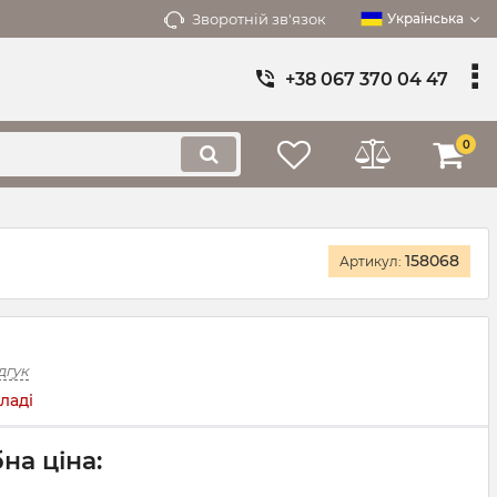
Зворотній зв'язок
Українська
+38 067 370 04 47
0
158068
Артикул:
дгук
ладі
на ціна: