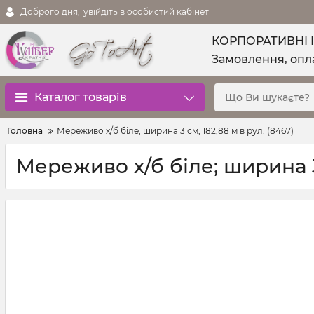
Доброго дня,
увійдіть в особистий кабінет
КОРПОРАТИВНІ 
Замовлення, опла
Каталог товарів
Головна
Мереживо х/б біле; ширина 3 см; 182,88 м в рул. (8467)
Мереживо х/б біле; ширина 3 