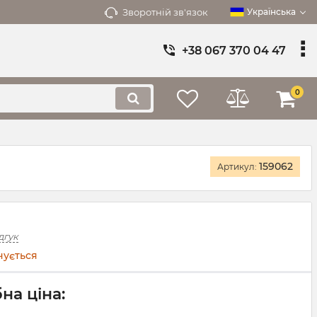
Зворотній зв'язок
Українська
+38 067 370 04 47
0
159062
Артикул:
дгук
чується
на ціна: