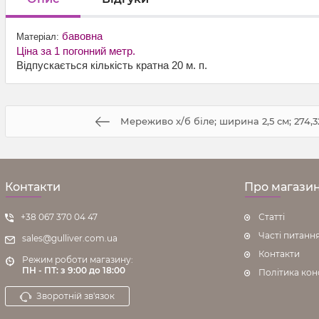
бавовна
Матеріал:
Ціна за 1 погонний метр.
Відпускається кількість кратна 20 м. п.
Мереживо х/б біле; ширина 2,5 см; 274,32
Контакти
Про магази
+38 067 370 04 47
Статті
Часті питанн
sales@gulliver.com.ua
Контакти
Режим роботи магазину:
ПН - ПТ: з 9:00 до 18:00
Політика кон
Зворотній зв'язок