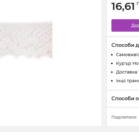
16,61
До
Способи д
Самовивіз
Кур'єр Н
Доставка
Інші тран
Способи о
Поділитися: