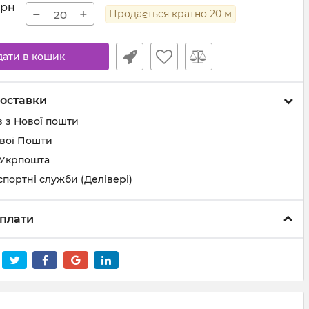
грн
−
+
Продається кратно
20
м
дати в кошик
оставки
 з Нової пошти
ової Пошти
 Укрпошта
спортні служби (Делівері)
плати