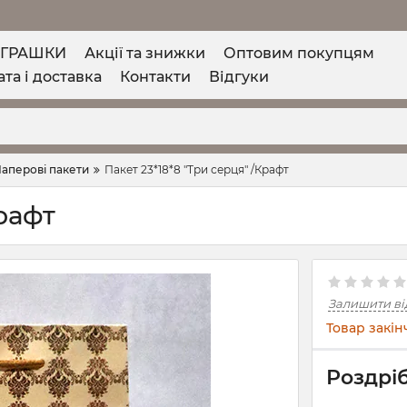
ІГРАШКИ
Акції та знижки
Оптовим покупцям
та і доставка
Контакти
Відгуки
аперові пакети
Пакет 23*18*8 "Три серця" /Крафт
Крафт
Залишити ві
Товар закін
Роздріб