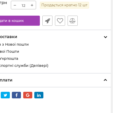
грн
−
+
Продається кратно
12
шт
дати в кошик
оставки
 з Нової пошти
ової Пошти
 Укрпошта
спортні служби (Делівері)
плати