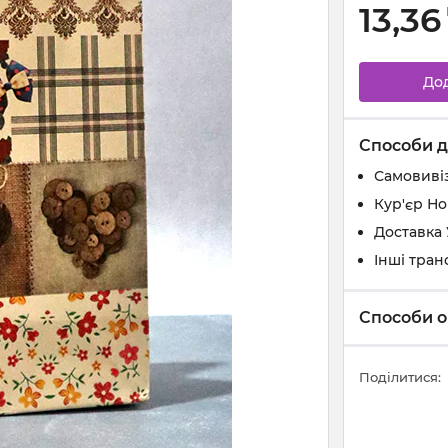
13,36
До
Способи д
Самовивіз
Кур'єр Н
Доставка
Інші тран
Способи о
Поділитися: