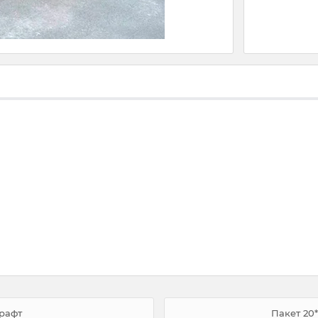
Крафт
Пакет 20*