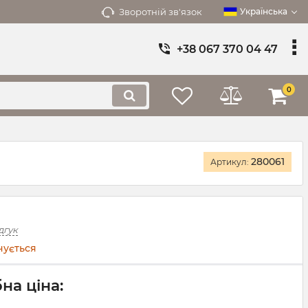
Зворотній зв'язок
Українська
+38 067 370 04 47
0
280061
Артикул:
дгук
чується
на ціна: