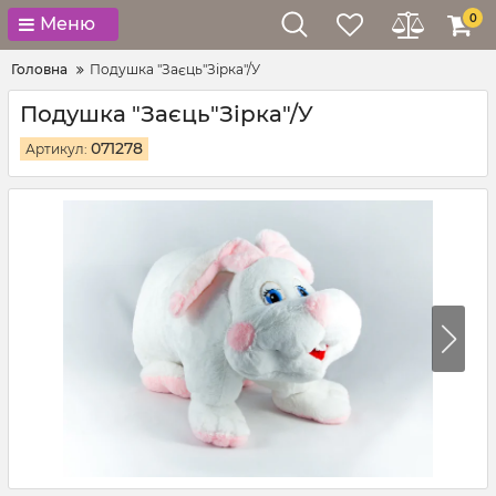
0
Меню
Головна
Подушка "Заєць"Зірка"/У
Подушка "Заєць"Зірка"/У
071278
Артикул: