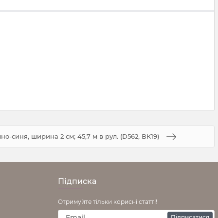
но-синя, ширина 2 см; 45,7 м в рул. (D562, ВК19)
Підписка
Отримуйте тільки корисні статті!
Підписатися