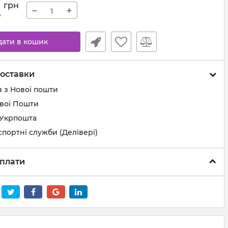
2
грн
−
+
дати в кошик
оставки
 з Нової пошти
ової Пошти
 Укрпошта
спортні служби (Делівері)
плати