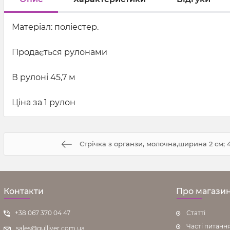
Матеріал: поліестер.
Продається рулонами
В рулоні 45,7 м
Ціна за 1 рулон
Стрічка з органзи, молочна,ширина 2 см; 45
Контакти
Про магази
+38 067 370 04 47
Статті
Часті питанн
sales@gulliver.com.ua