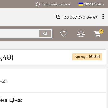
Зворотній зв'язок
Українська
+38 067 370 04 47
0
,48)
164541
Артикул:
дгук
на ціна: