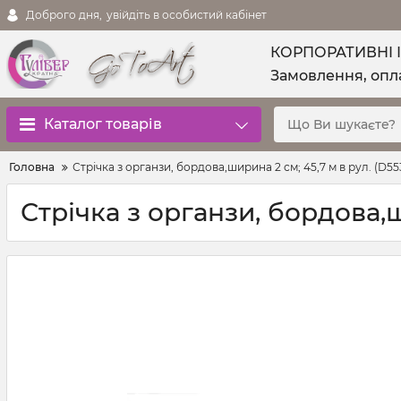
Доброго дня,
увійдіть в особистий кабінет
КОРПОРАТИВНІ 
Замовлення, опла
Каталог товарів
Головна
Стрічка з органзи, бордова,ширина 2 см; 45,7 м в рул. (D55
Стрічка з органзи, бордова,ш