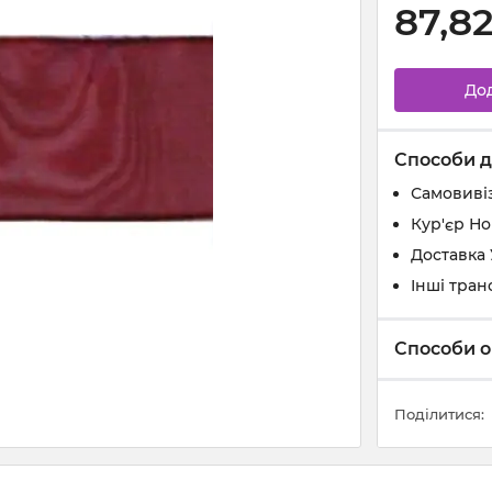
87,8
До
Способи д
Самовивіз
Кур'єр Н
Доставка
Інші тран
Способи о
Поділитися: