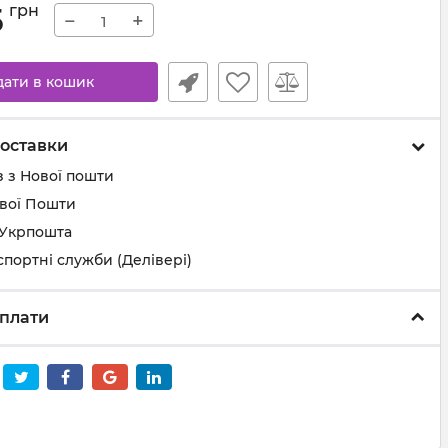
5
грн
−
+
дати в кошик
оставки
 з Нової пошти
ової Пошти
 Укрпошта
спортні служби (Делівері)
плати