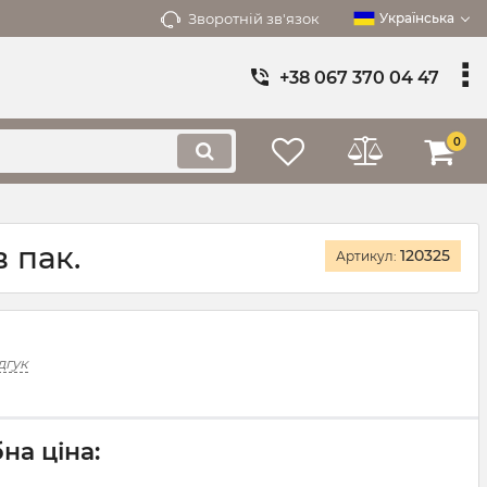
Зворотній зв'язок
Українська
+38 067 370 04 47
0
 пак.
120325
Артикул:
дгук
на ціна: