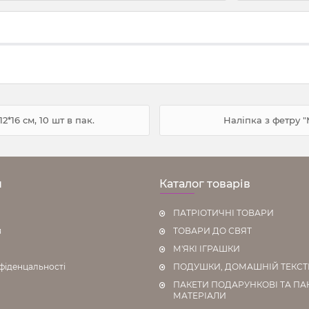
*16 см, 10 шт в пак.
Наліпка з фетру "
н
Каталог товарів
ПАТРІОТИЧНІ ТОВАРИ
я
ТОВАРИ ДО СВЯТ
М'ЯКІ ІГРАШКИ
фіденцальності
ПОДУШКИ, ДОМАШНІЙ ТЕКС
ПАКЕТИ ПОДАРУНКОВІ ТА ПА
МАТЕРІАЛИ