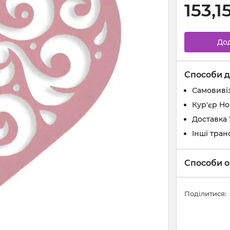
153,1
До
Способи д
Самовивіз
Кур'єр Н
Доставка
Інші тран
Способи о
Поділитися: