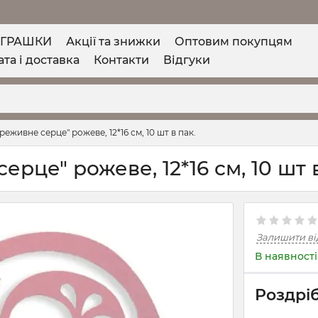
ІГРАШКИ
Акції та знижки
Оптовим покупцям
та і доставка
Контакти
Відгуки
еживне серце" рожеве, 12*16 см, 10 шт в пак.
рце" рожеве, 12*16 см, 10 шт в
Залишити ві
В наявності
Роздріб