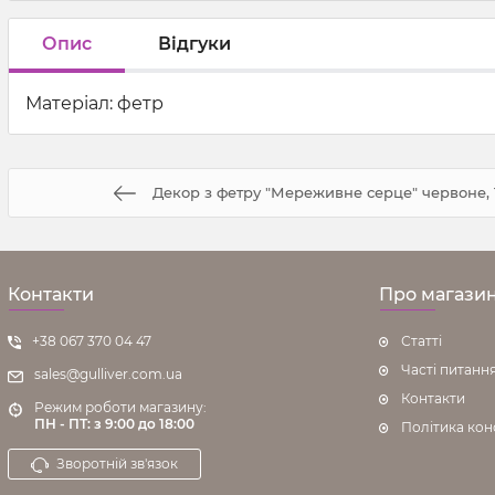
Опис
Відгуки
Матеріал: фетр
Декор з фетру "Мереживне серце" червоне, 12
Контакти
Про магази
+38 067 370 04 47
Статті
Часті питанн
sales@gulliver.com.ua
Контакти
Режим роботи магазину:
ПН - ПТ: з 9:00 до 18:00
Політика кон
Зворотній зв'язок