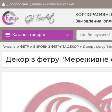
Доброго дня,
увійдіть в особистий кабінет
КОРПОРАТИВНІ 
Замовлення, опла
Каталог товарів
Головна
ФЕТР
ВИРОБИ З ФЕТРУ ТА ДЕКОР
Декор з фетру "Мер
Декор з фетру "Мереживне се