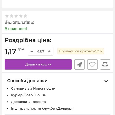
Залишити відгук
В наявності
Роздрібна ціна:
1,17
грн
−
+
Продається кратно
457
м
Додати в кошик
Способи доставки
Самовивіз з Нової пошти
Кур'єр Нової Пошти
Доставка Укрпошта
Інші транспортні служби (Делівері)