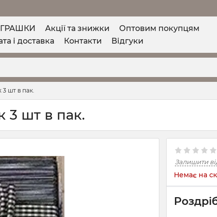
ІГРАШКИ
Акції та знижки
Оптовим покупцям
та і доставка
Контакти
Відгуки
3 шт в пак.
 3 шт в пак.
Залишити ві
Немає на ск
Роздріб