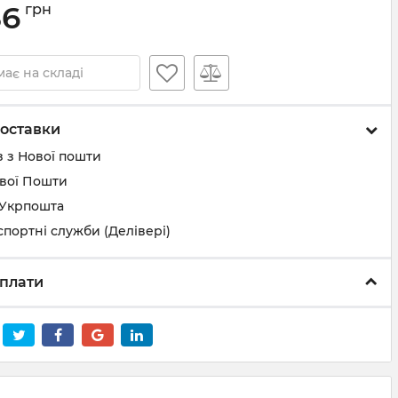
86
грн
ає на складі
оставки
 з Нової пошти
ової Пошти
 Укрпошта
спортні служби (Делівері)
плати