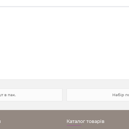
т в пак.
Набір п
н
Каталог товарів