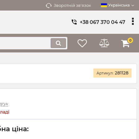
Зворотній зв'язок
Українська
+38 067 370 04 47
0
281128
Артикул:
дгук
ладі
на ціна: