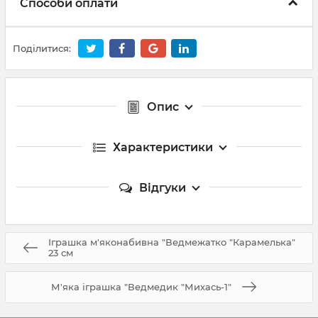
Способи оплати
Поділитися:
Опис
Характеристики
Відгуки
Іграшка м'яконабивна "Ведмежатко "Карамелька"
23 см
М'яка іграшка "Ведмедик "Михась-1"