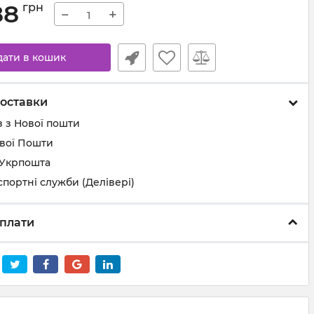
88
грн
−
+
дати в кошик
оставки
 з Нової пошти
ової Пошти
 Укрпошта
спортні служби (Делівері)
плати