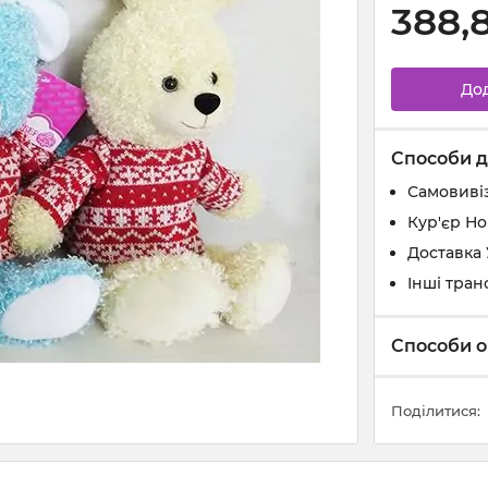
388,
До
Способи д
Самовивіз
Кур'єр Н
Доставка
Інші тран
Способи о
Поділитися: