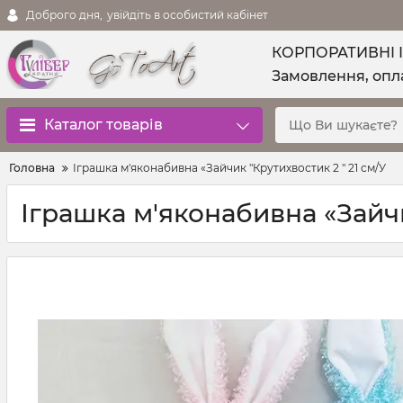
Доброго дня,
увійдіть в особистий кабінет
КОРПОРАТИВНІ 
Замовлення, опла
Каталог товарів
Головна
Іграшка м'яконабивна «Зайчик "Крутихвостик 2 " 21 см/У
Іграшка м'яконабивна «Зайчи