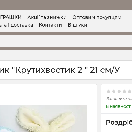
ІГРАШКИ
Акції та знижки
Оптовим покупцям
та і доставка
Контакти
Відгуки
к "Крутихвостик 2 " 21 см/У
Залишити ві
В наявності
Роздріб