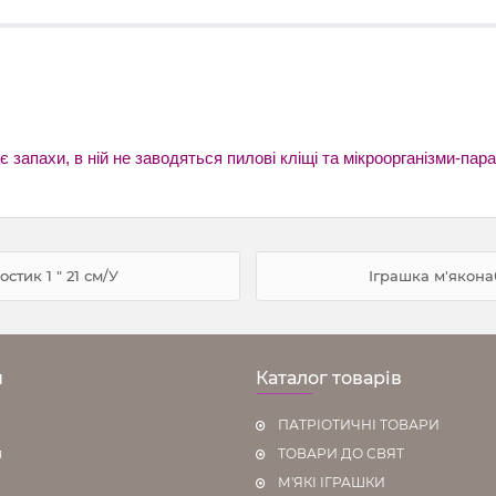
є запахи, в ній не заводяться пилові кліщі та мікроорганізми-па
тик 1 " 21 см/У
Іграшка м'якона
н
Каталог товарів
ПАТРІОТИЧНІ ТОВАРИ
я
ТОВАРИ ДО СВЯТ
М'ЯКІ ІГРАШКИ