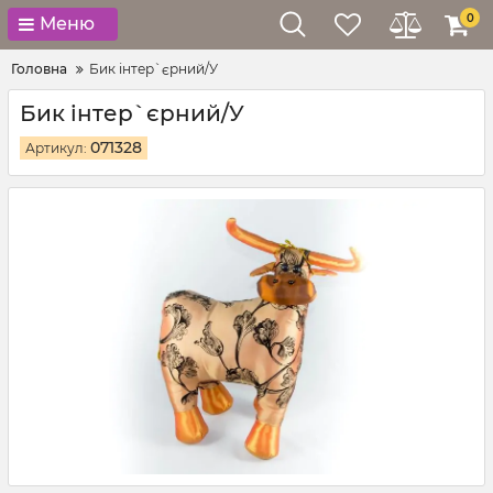
0
Меню
Головна
Бик інтер`єрний/У
Бик інтер`єрний/У
071328
Артикул: