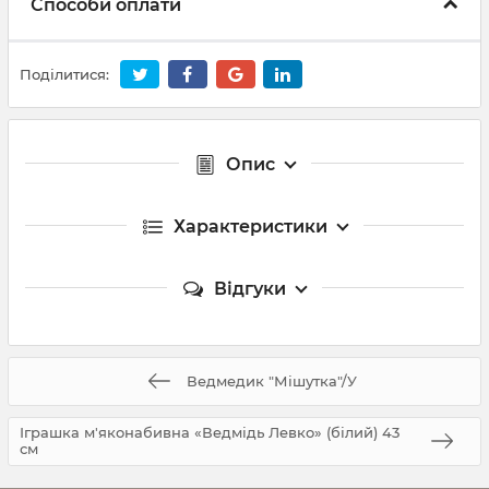
Способи оплати
Поділитися:
Опис
Характеристики
Відгуки
Ведмедик "Мішутка"/У
Іграшка м'яконабивна «Ведмідь Левко» (білий) 43
см