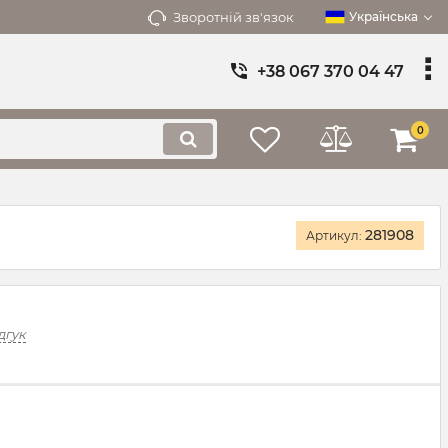
Зворотній зв'язок
Українська
+38 067 370 04 47
0
281908
Артикул:
дгук