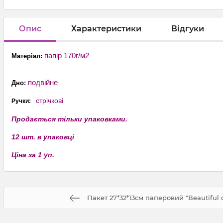
Опис
Характеристики
Відгуки
папір 170г/м2
Матеріал:
подвійне
Дно:
стрічкові
Ручки:
Продається тільки упаковками.
12 шт. в упаковці
Ціна за 1 уп.
Пакет 27*32*13см паперовий "Вeautiful 