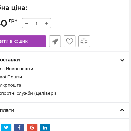
на ціна:
40
грн
−
+
дати в кошик
оставки
 з Нової пошти
ової Пошти
 Укрпошта
спортні служби (Делівері)
плати