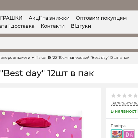
ІГРАШКИ
Акції та знижки
Оптовим покупцям
та і доставка
Контакти
Відгуки
аперові пакети
Пакет 18*22*10см паперовий "Best day" 12шт в пак
"Best day" 12шт в пак
Залишити ві
В наявності
Палітра: