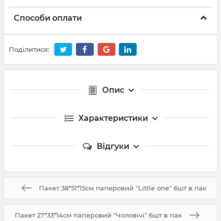
Способи оплати
Поділитися:
Опис
Характеристики
Відгуки
Пакет 38*51*15см паперовий "Little one" 6шт в пак
Пакет 27*33*14см паперовий "Чоловічі" 6шт в пак