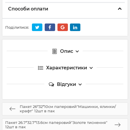
Способи оплати
Поділитися:
Опис
Характеристики
Відгуки
Пакет 26*32*10см паперовий"Машинки, ялинки/
крафт" 12шт в пак
Пакет 26.7*32.7*13.6см паперовий"Золоте тиснення"
12шт в пак