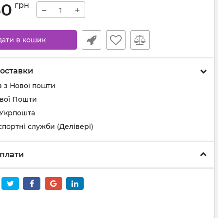
50
грн
−
+
дати в кошик
оставки
 з Нової пошти
ової Пошти
 Укрпошта
спортні служби (Делівері)
плати