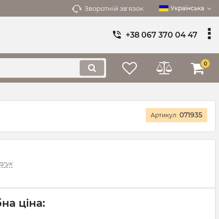
Зворотній зв'язок
Українська
+38 067 370 04 47
0
071935
Артикул:
дгук
на ціна: