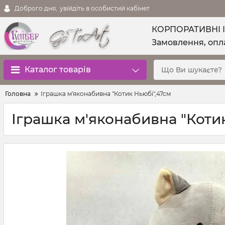
Доброго дня,
увійдіть в особистий кабінет
КОРПОРАТИВНІ 
Замовлення, опла
Каталог товарів
Головна
Іграшка м'яконабивна "Котик Ньюбі",47см
Іграшка м'яконабивна "Коти