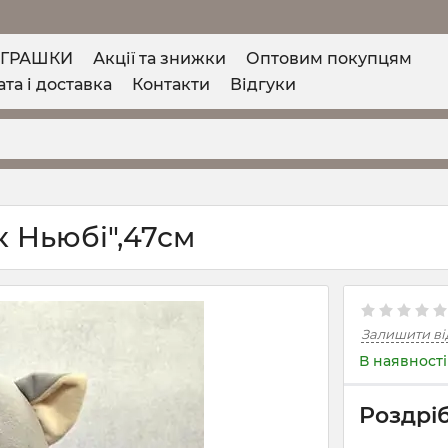
ІГРАШКИ
Акції та знижки
Оптовим покупцям
та і доставка
Контакти
Відгуки
к Ньюбі",47см
Залишити ві
В наявності
Роздріб