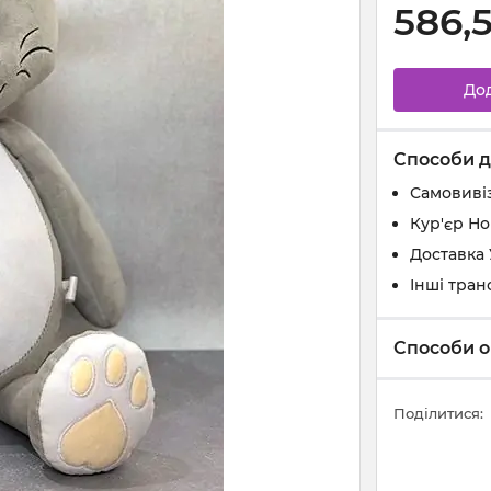
586,
До
Способи д
Самовивіз
Кур'єр Н
Доставка
Інші тран
Способи о
Поділитися: