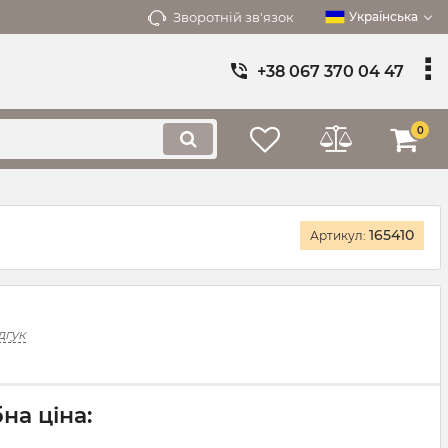
Зворотній зв'язок
Українська
+38 067 370 04 47
0
165410
Артикул:
дгук
на ціна: