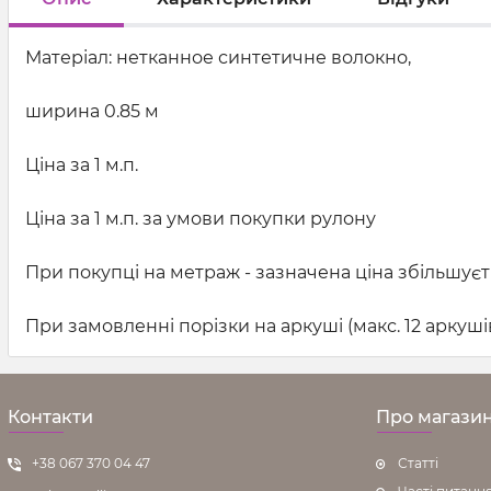
Матеріал: нетканное синтетичне волокно,
ширина 0.85 м
Ціна за 1 м.п.
Ціна за 1 м.п. за умови покупки рулону
При покупці на метраж - зазначена ціна збільшуєт
При замовленні порізки на аркуші (макс. 12 аркуші
Контакти
Про магази
+38 067 370 04 47
Статті