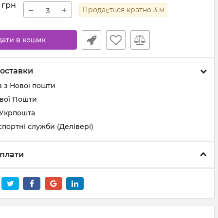
грн
−
+
Продається кратно
3
м
дати в кошик
оставки
 з Нової пошти
ової Пошти
 Укрпошта
спортні служби (Делівері)
плати