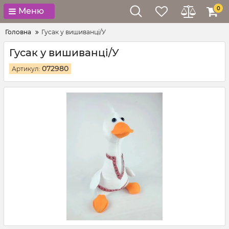
0
Меню
Головна
Гусак у вишиванці/У
Гусак у вишиванці/У
072980
Артикул: