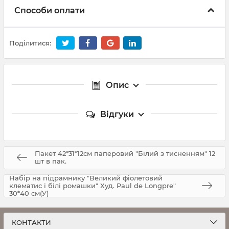
Способи оплати
Поділитися:
Опис
Відгуки
Пакет 42*31*12см паперовий "Білий з тисненням" 12
шт в пак.
Набір на підрамнику "Великий фіолетовий
клематис і білі ромашки" Худ. Paul de Longpre"
30*40 см(У)
КОНТАКТИ