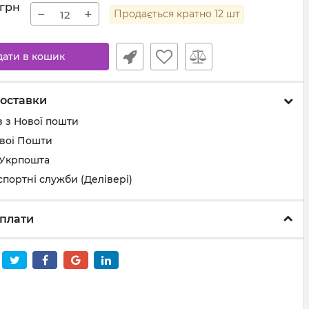
грн
−
+
Продається кратно
12
шт
дати в кошик
оставки
 з Нової пошти
ової Пошти
 Укрпошта
спортні служби (Делівері)
плати