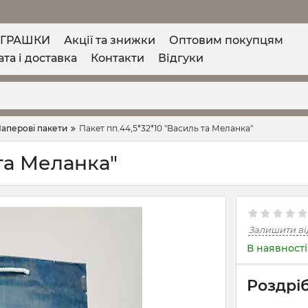
ІГРАШКИ
Акції та знижки
Оптовим покупцям
та і доставка
Контакти
Відгуки
аперові пакети
Пакет пп.44,5*32*10 "Василь та Меланка"
 та Меланка"
Залишити ві
В наявності
Роздріб