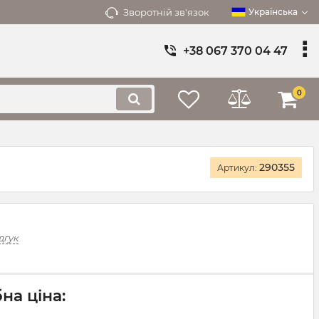
Зворотній зв'язок
Українська
+38 067 370 04 47
0
290355
Артикул:
дгук
на ціна: