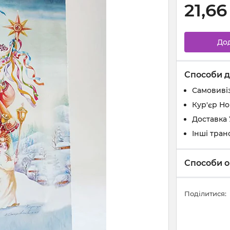
21,66
До
Способи д
Самовивіз
Кур'єр Н
Доставка
Інші тран
Способи о
Поділитися: