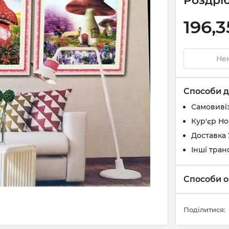
Роздріб
196,3
Нем
Способи д
Самовивіз
Кур'єр Н
Доставка
Інші тран
Способи о
Поділитися: