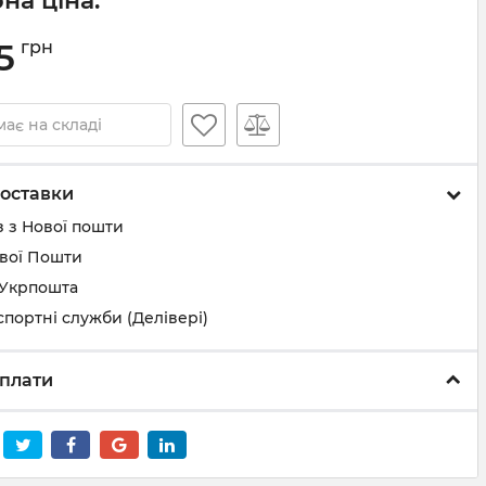
на ціна:
5
грн
ає на складі
оставки
 з Нової пошти
ової Пошти
 Укрпошта
спортні служби (Делівері)
плати