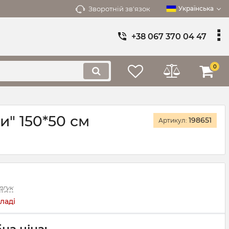
Зворотній зв'язок
Українська
+38 067 370 04 47
0
и" 150*50 см
198651
Артикул:
дгук
ладі