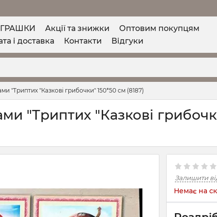
ІГРАШКИ
Акції та знижки
Оптовим покупцям
та і доставка
Контакти
Відгуки
ами "Триптих "Казкові грибочки" 150*50 см (8187)
зами "Триптих "Казкові грибочк
Залишити ві
Немає на ск