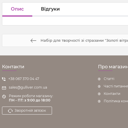
Опис
Відгуки
Набір для творчості зі стразами "Золоті вітр
Контакти
Про магази
+38 067 370 04 47
Статті
Часті питанн
sales@gulliver.com.ua
Контакти
Режим роботи магазину:
ПН - ПТ: з 9:00 до 18:00
Політика кон
Зворотній зв'язок