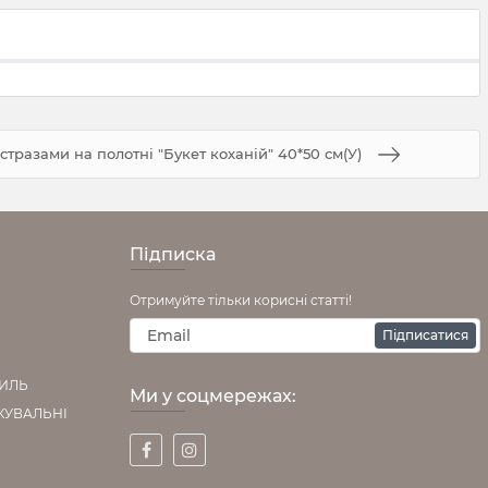
 стразами на полотні "Букет коханій" 40*50 см(У)
Підписка
Отримуйте тільки корисні статті!
Підписатися
ТИЛЬ
Ми у соцмережах:
КУВАЛЬНІ