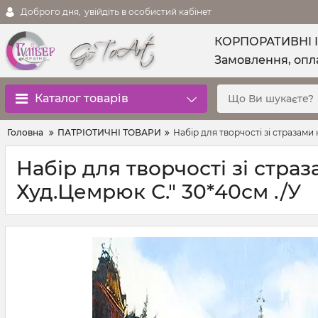
Доброго дня,
увійдіть в особистий кабінет
КОРПОРАТИВНІ 
Замовлення, опла
Каталог товарів
Головна
ПАТРІОТИЧНІ ТОВАРИ
Набір для творчості зі стразами
Набір для творчості зі стра
Худ.Цемрюк С." 30*40см ./У