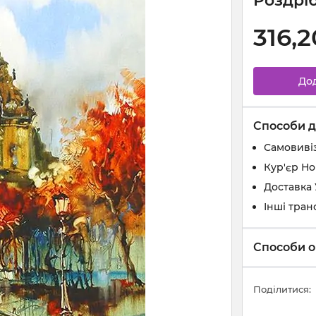
Роздріб
316,2
До
Способи д
Самовивіз
Кур'єр Н
Доставка
Інші тран
Способи о
Поділитися: