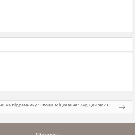
зами на підрамнику "Площа Міцкевича" Худ.Цемрюк С"
Підписка