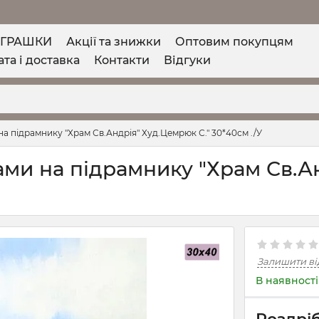
ІГРАШКИ
Акції та знижки
Оптовим покупцям
та і доставка
Контакти
Відгуки
 на підрамнику "Храм Св.Андрія" Худ.Цемрюк С." 30*40см ./У
зами на підрамнику "Храм Св.А
Залишити ві
В наявності