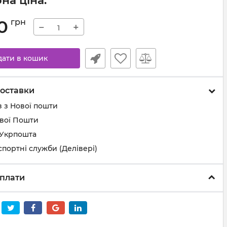
на ціна:
0
грн
−
+
дати в кошик
оставки
 з Нової пошти
ової Пошти
 Укрпошта
спортні служби (Делівері)
плати