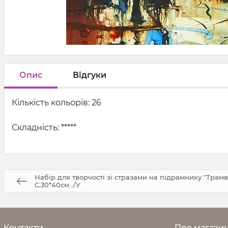
Опис
Відгуки
Кількість кольорів: 26
Складність: *****
Набір для творчості зі стразами на підрамнику "Трам
С.30*40см ./У
Контакти
Про магази