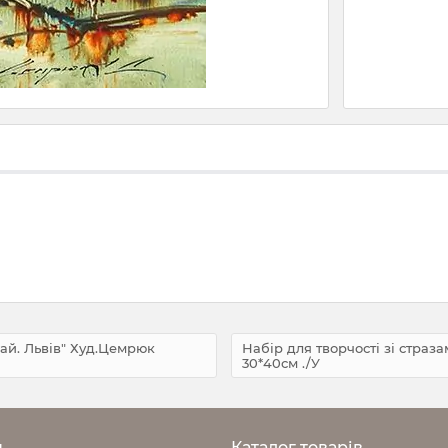
вай. Львів" Худ.Цемрюк
Набір для творчості зі стра
30*40см ./У
н
Каталог товарів