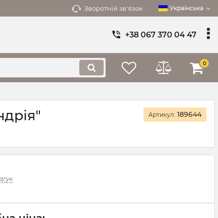
Зворотній зв'язок
Українська
+38 067 370 04 47
0
ндрія"
189644
Артикул:
дгук