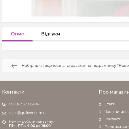
Опис
Відгуки
Набір для творчості зі стразами на підрамнику "Новор
Контакти
Про магази
+38 067 370 04 47
Статті
Часті питанн
sales@gulliver.com.ua
Контакти
Режим роботи магазину:
ПН - ПТ: з 9:00 до 18:00
Політика кон