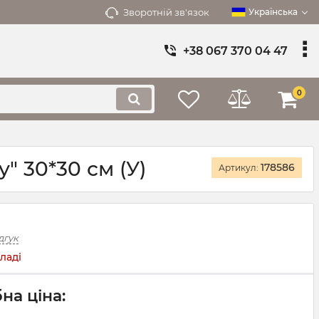
Зворотній зв'язок
Українська
+38 067 370 04 47
0
" 30*30 см (У)
178586
Артикул:
дгук
ладі
на ціна: