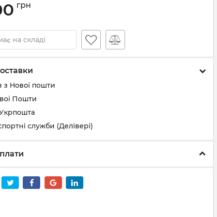
00
грн
ає на складі
оставки
 з Нової пошти
ової Пошти
 Укрпошта
спортні служби (Делівері)
плати