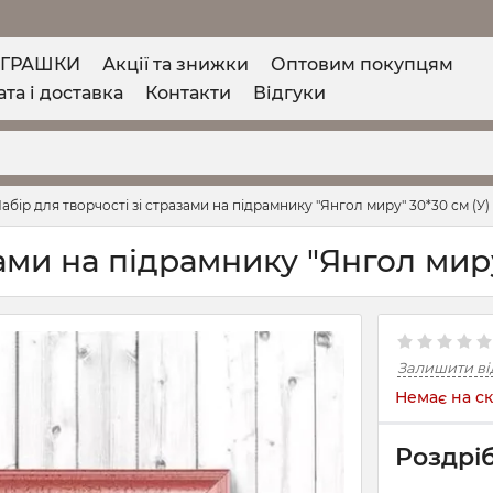
ІГРАШКИ
Акції та знижки
Оптовим покупцям
та і доставка
Контакти
Відгуки
абір для творчості зі стразами на підрамнику "Янгол миру" 30*30 см (У)
зами на підрамнику "Янгол миру
Залишити ві
Немає на ск
Роздріб