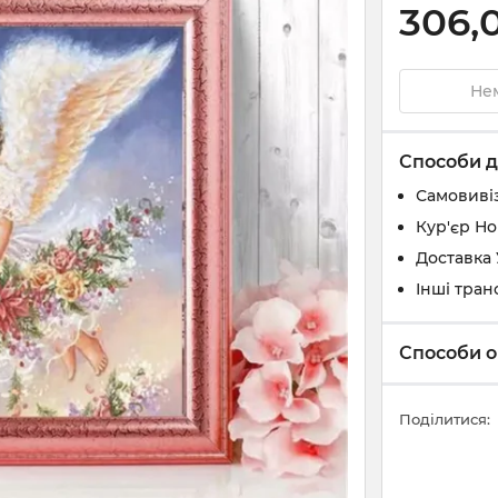
306,
Нем
Способи д
Самовивіз
Кур'єр Н
Доставка
Інші тран
Способи о
Поділитися: