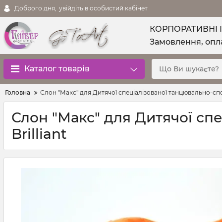
Доброго дня,
увійдіть в особистий кабінет
КОРПОРАТИВНІ 
Замовлення, опла
Каталог товарів
Головна
Слон "Макс" для Дитячої спеціалізованої танцювально-спорт
Слон "Макс" для Дитячої спе
Brilliant