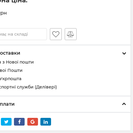
на ціна:
грн
ає на складі
оставки
 з Нової пошти
ової Пошти
 Укрпошта
спортні служби (Делівері)
плати