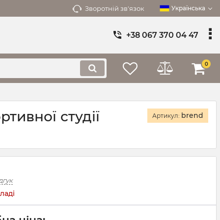
Зворотній зв'язок
Українська
+38 067 370 04 47
0
ртивної студії
brend
Артикул:
дгук
ладі