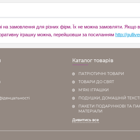
влені на замовлення для різних фірм. Їх не можна замовляти. Якщо
рпоративну іграшку можна, перейшовши за посиланням
http://gulli
н
Каталог товарів
ПАТРІОТИЧНІ ТОВАРИ
я
ТОВАРИ ДО СВЯТ
М'ЯКІ ІГРАШКИ
фіденцальності
ПОДУШКИ, ДОМАШНІЙ ТЕКС
ПАКЕТИ ПОДАРУНКОВІ ТА ПА
МАТЕРІАЛИ
Дивитись все