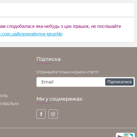
 вам сподобалася яка-небудь з цих іграшок, не поспішайте
ver.com.ua/korporativnye-igrushki
Підписка
Отримуйте тільки корисні статті!
Підписатися
ТИЛЬ
Ми у соцмережах:
КУВАЛЬНІ