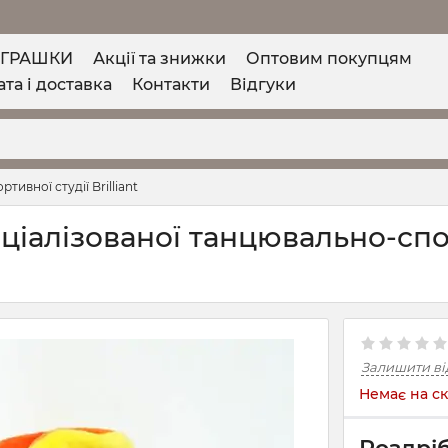
ІГРАШКИ
Акції та знижки
Оптовим покупцям
та і доставка
Контакти
Відгуки
ивної студії Brilliant
ціалізованої танцювально-спо
Залишити ві
Немає на ск