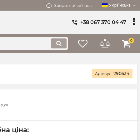
Зворотній зв'язок
Українська
+38 067 370 04 47
0
290534
Артикул:
дгук
на ціна: