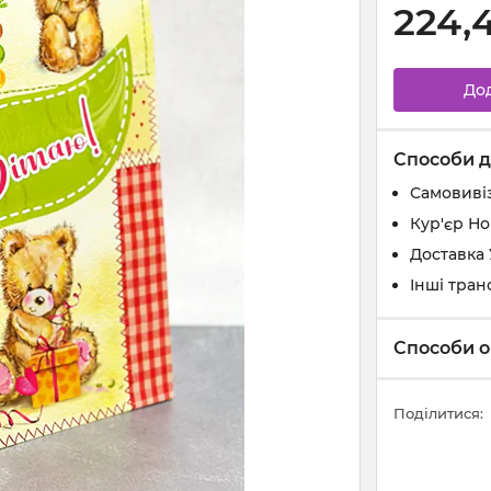
224,
До
Способи д
Самовивіз
Кур'єр Н
Доставка
Інші тран
Способи о
Поділитися: