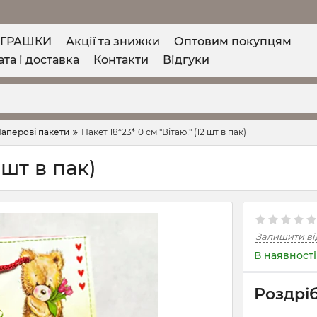
ІГРАШКИ
Акції та знижки
Оптовим покупцям
та і доставка
Контакти
Відгуки
аперові пакети
Пакет 18*23*10 см "Вітаю!" (12 шт в пак)
 шт в пак)
Залишити ві
В наявності
Роздріб