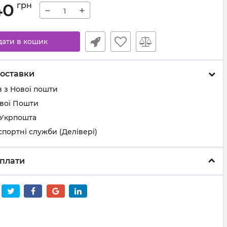
40
грн
−
+
дати в кошик
оставки
 з Нової пошти
ової Пошти
 Укрпошта
спортні служби (Делівері)
плати